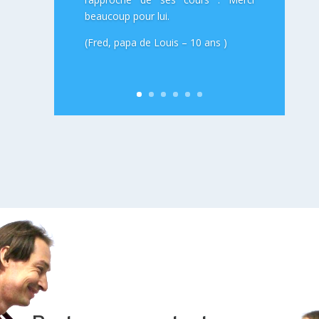
beaucoup pour lui.
(Fred, papa de Louis – 10 ans )