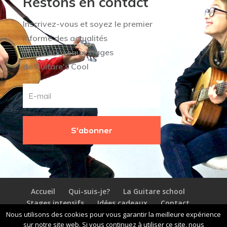
Restons en contact
Inscrivez-vous et soyez le premier
informé des actualités
et des nouveaux stages
de Guitare's Cool
S'abonner
Accueil
Qui-suis-je?
La Guitare school
Stages intensifs
Idées cadeaux
Contact
Nous utilisons des cookies pour vous garantir la meilleure expérience
sur notre site web. Si vous continuez à utiliser ce site, nous