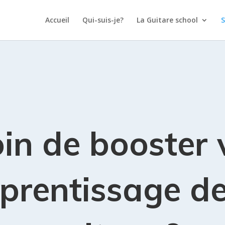
Accueil
Qui-suis-je?
La Guitare school
S
in de booster 
prentissage de