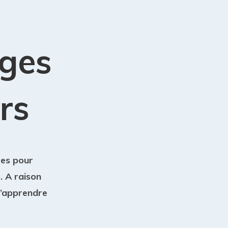
ages
urs
res pour
. A raison
d’apprendre