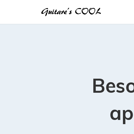
Beso
ap