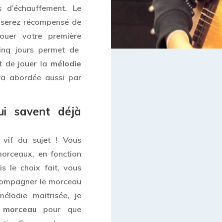
s d’échauffement. Le
s serez récompensé de
ouer votre première
inq jours permet de
t de jouer la
mélodie
a abordée aussi par
qui savent déjà
 vif du sujet ! Vous
morceaux, en fonction
is le choix fait, vous
ompagner le morceau
élodie maitrisée, je
 morceau
pour que