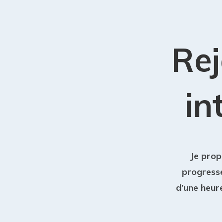
Rej
in
Je prop
progresse
d’une heur